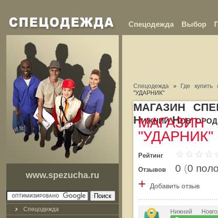
Спецодежда
Выбор
Спецодежда
»
Где купить 
"УДАРНИК"
МАГАЗИН СПЕЦ
Нижний Новгород
МАГАЗИ
"УДАРНИК"
Рейтинг
0
(
0 пол
Отзывов
www.spezucha.ru
+
Добавить отзыв
Спецодежда
Нижний Новго