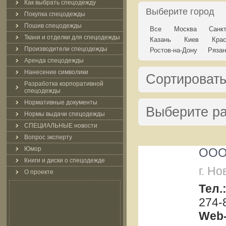
Как выбрать спецодежду
Выберите город
Покупка спецодежды
Пошив спецодежды
Все
Москва
Санкт
Ткани и отделки для спецодежды
Казань
Киев
Кра
Производители спецодежды
Ростов-на-Дону
Рязан
Аренда спецодежды
Нанесение символики
Сортировать
Разработка корпоративной
спецодежды
Нормативные документы
Выберите р
Нормы выдачи спецодежды
СПЕЦИАЛЬНЫЕ новости
Вопрос эксперту
Юмор
ООО
Книги и диски о спецодежде
г. Н
О проекте
Тел.
274-
Web-