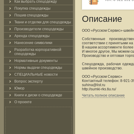
Как выбрать спецодежду
Покупка спецодежды
Пошив спецодежды
Описание
Ткани и отделки для спецодежды
Производители спецодежды
ООО «Русском Сервис»-швейн
Аренда спецодежды
Собственные производств
Нанесение символики
соответствии с принятыми на
В нашем ассортименте более 
Разработка корпоративной
И многое другое, Мы можем сш
спецодежды
Производство и оптовая торг
Нормативные документы
Спецодежда, рабочая одежда
Нормы выдачи спецодежды
швейное производство.
СПЕЦИАЛЬНЫЕ новости
ООО «Русском Сервис»
Контактный телефон: 8-921-3
Вопрос эксперту
suhina@list.ru
Юмор
http://sumki-rks.tiu.ru/
http://supa-bags.ru/
Книги и диски о спецодежде
Читать полное описание
О проекте