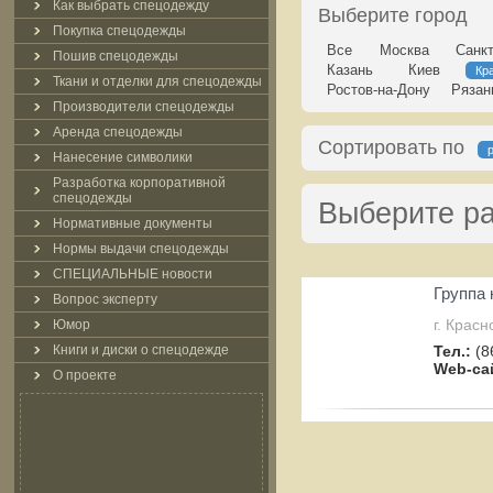
Как выбрать спецодежду
Выберите город
Покупка спецодежды
Все
Москва
Санкт
Пошив спецодежды
Казань
Киев
Кр
Ткани и отделки для спецодежды
Ростов-на-Дону
Рязан
Производители спецодежды
Аренда спецодежды
Сортировать по
Нанесение символики
Разработка корпоративной
спецодежды
Выберите р
Нормативные документы
Нормы выдачи спецодежды
СПЕЦИАЛЬНЫЕ новости
Группа 
Вопрос эксперту
г. Крас
Юмор
Книги и диски о спецодежде
Тел.:
(8
Web-са
О проекте