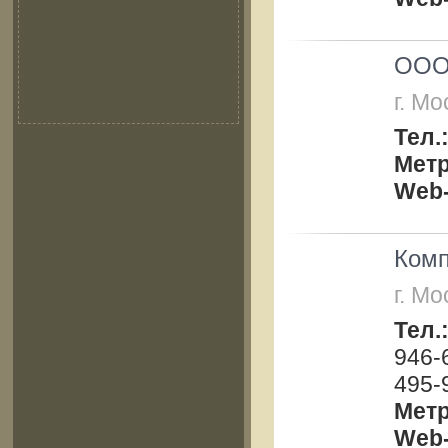
ООО 
г. Мо
Тел.
Мет
Web-
Комп
г. Мо
Тел
946-
495-
Мет
Web-