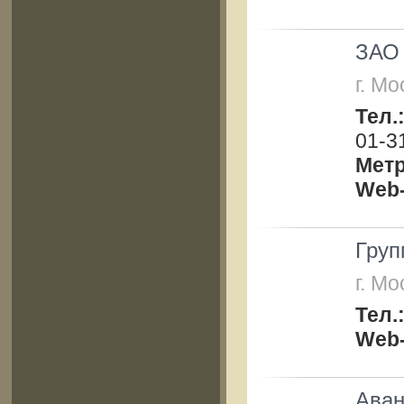
ЗАО 
г. Мо
Тел.
01-3
Мет
Web-
Гру
г. Мо
Тел.
Web-
Аван