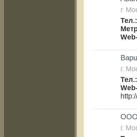
г. Мо
Тел.
Мет
Web-
Варш
г. Мо
Тел.
Web-
http:
ООО
г. Мо