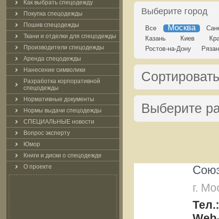
Как выбрать спецодежду
Выберите город
Покупка спецодежды
Пошив спецодежды
Москва
Все
Сан
Ткани и отделки для спецодежды
Казань
Киев
Кр
Производители спецодежды
Ростов-на-Дону
Рязан
Аренда спецодежды
Нанесение символики
Сортировать
Разработка корпоративной
спецодежды
Нормативные документы
Выберите р
Нормы выдачи спецодежды
СПЕЦИАЛЬНЫЕ новости
Вопрос эксперту
Юмор
Книги и диски о спецодежде
О проекте
Сою
г. Мо
Тел.
Web-