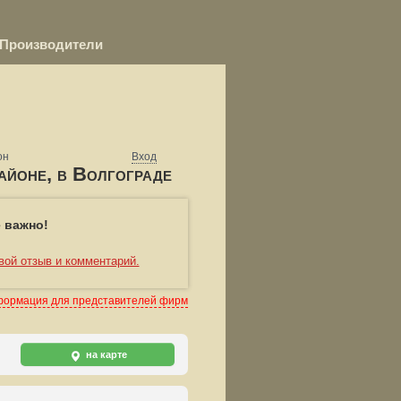
Производители
он
Вход
айоне, в Волгограде
 важно!
вой отзыв и комментарий.
ормация для представителей фирм
на карте