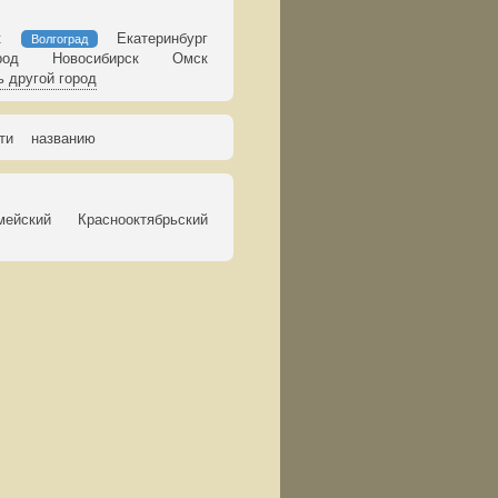
к
Екатеринбург
Волгоград
род
Новосибирск
Омск
 другой город
ти
названию
мейский
Краснооктябрьский