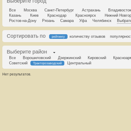
Выберите город
Все
Москва
Санкт-Петербург
Астрахань
Владивосто
Казань
Киев
Краснодар
Красноярск
Нижний Новго
Ростов-на-Дону
Рязань
Самара
Уфа
Челябинск
Выбрать
Сортировать по
количеству отзывов
популярнос
рейтингу
Выберите район
Все
Ворошиловский
Дзержинский
Кировский
Красноар
Советский
Центральный
Тракторозаводский
Нет результатов.